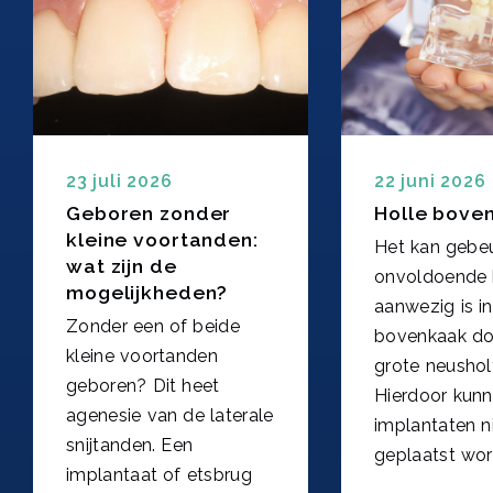
23 juli 2026
22 juni 2026
Geboren zonder
Holle bove
kleine voortanden:
Het kan gebeu
wat zijn de
onvoldoende 
mogelijkheden?
aanwezig is i
Zonder een of beide
bovenkaak do
kleine voortanden
grote neushol
geboren? Dit heet
Hierdoor kun
agenesie van de laterale
implantaten n
snijtanden. Een
geplaatst wor
implantaat of etsbrug