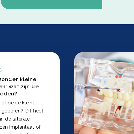
6
zonder kleine
n: wat zijn de
heden?
of beide kleine
 geboren? Dit heet
n de laterale
 Een implantaat of