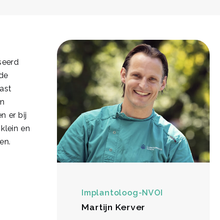
iseerd
de
ast
en
 er bij
klein en
en.
Implantoloog-NVOI
Martijn Kerver