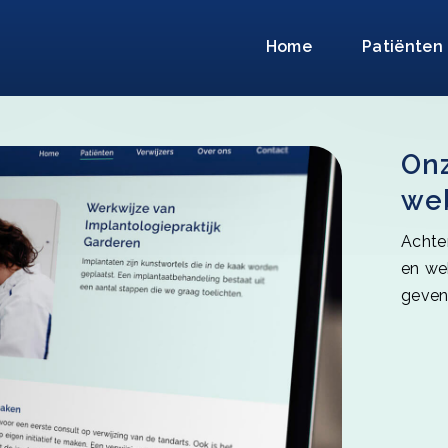
Home
Patiënten
Onz
web
Achter
en web
geven